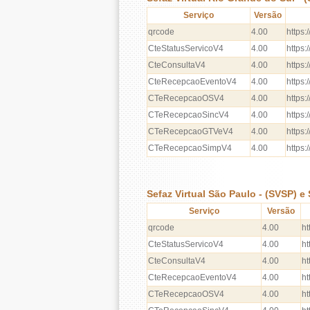
Serviço
Versão
qrcode
4.00
https:
CteStatusServicoV4
4.00
https:
CteConsultaV4
4.00
https
CteRecepcaoEventoV4
4.00
https
CTeRecepcaoOSV4
4.00
https
CTeRecepcaoSincV4
4.00
https
CTeRecepcaoGTVeV4
4.00
https
CTeRecepcaoSimpV4
4.00
https
Sefaz Virtual São Paulo - (SVSP) e
Serviço
Versão
qrcode
4.00
ht
CteStatusServicoV4
4.00
ht
CteConsultaV4
4.00
ht
CteRecepcaoEventoV4
4.00
h
CTeRecepcaoOSV4
4.00
h