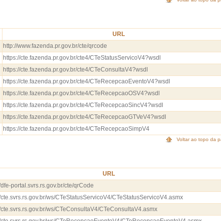
URL
http://www.fazenda.pr.gov.br/cte/qrcode
https://cte.fazenda.pr.gov.br/cte4/CTeStatusServicoV4?wsdl
https://cte.fazenda.pr.gov.br/cte4/CTeConsultaV4?wsdl
https://cte.fazenda.pr.gov.br/cte4/CTeRecepcaoEventoV4?wsdl
https://cte.fazenda.pr.gov.br/cte4/CTeRecepcaoOSV4?wsdl
https://cte.fazenda.pr.gov.br/cte4/CTeRecepcaoSincV4?wsdl
https://cte.fazenda.pr.gov.br/cte4/CTeRecepcaoGTVeV4?wsdl
https://cte.fazenda.pr.gov.br/cte4/CTeRecepcaoSimpV4
Voltar ao topo da 
URL
//dfe-portal.svrs.rs.gov.br/cte/qrCode
//cte.svrs.rs.gov.br/ws/CTeStatusServicoV4/CTeStatusServicoV4.asmx
://cte.svrs.rs.gov.br/ws/CTeConsultaV4/CTeConsultaV4.asmx