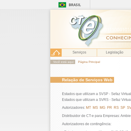
BRASIL
Serviços
Legislação
Você está aqui:
Página Principal
Relação de Serviços Web
Estados que utilizam a SVSP - Sefaz Virtua
Estados que utilizam a SVRS - Sefaz Virtua
Autorizadores:
MT
MS
MG
PR
RS
SP
S
Distribuidor de CT-e para Empresas: Ambien
Autorizadores de contingência: