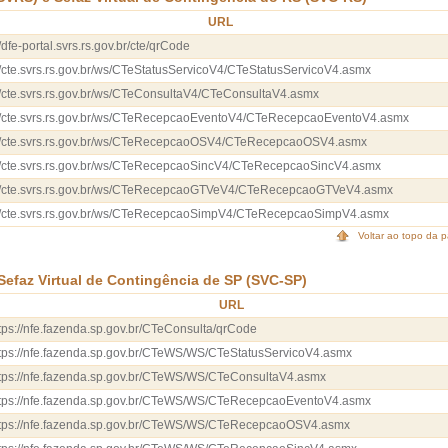
URL
//dfe-portal.svrs.rs.gov.br/cte/qrCode
//cte.svrs.rs.gov.br/ws/CTeStatusServicoV4/CTeStatusServicoV4.asmx
://cte.svrs.rs.gov.br/ws/CTeConsultaV4/CTeConsultaV4.asmx
://cte.svrs.rs.gov.br/ws/CTeRecepcaoEventoV4/CTeRecepcaoEventoV4.asmx
://cte.svrs.rs.gov.br/ws/CTeRecepcaoOSV4/CTeRecepcaoOSV4.asmx
://cte.svrs.rs.gov.br/ws/CTeRecepcaoSincV4/CTeRecepcaoSincV4.asmx
://cte.svrs.rs.gov.br/ws/CTeRecepcaoGTVeV4/CTeRecepcaoGTVeV4.asmx
://cte.svrs.rs.gov.br/ws/CTeRecepcaoSimpV4/CTeRecepcaoSimpV4.asmx
Voltar ao topo da 
 Sefaz Virtual de Contingência de SP (SVC-SP)
URL
tps://nfe.fazenda.sp.gov.br/CTeConsulta/qrCode
tps://nfe.fazenda.sp.gov.br/CTeWS/WS/CTeStatusServicoV4.asmx
tps://nfe.fazenda.sp.gov.br/CTeWS/WS/CTeConsultaV4.asmx
ttps://nfe.fazenda.sp.gov.br/CTeWS/WS/CTeRecepcaoEventoV4.asmx
ttps://nfe.fazenda.sp.gov.br/CTeWS/WS/CTeRecepcaoOSV4.asmx