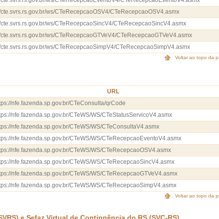
://cte.svrs.rs.gov.br/ws/CTeRecepcaoEventoV4/CTeRecepcaoEventoV4.asmx
://cte.svrs.rs.gov.br/ws/CTeRecepcaoOSV4/CTeRecepcaoOSV4.asmx
://cte.svrs.rs.gov.br/ws/CTeRecepcaoSincV4/CTeRecepcaoSincV4.asmx
://cte.svrs.rs.gov.br/ws/CTeRecepcaoGTVeV4/CTeRecepcaoGTVeV4.asmx
://cte.svrs.rs.gov.br/ws/CTeRecepcaoSimpV4/CTeRecepcaoSimpV4.asmx
Voltar ao topo da 
URL
tps://nfe.fazenda.sp.gov.br/CTeConsulta/qrCode
tps://nfe.fazenda.sp.gov.br/CTeWS/WS/CTeStatusServicoV4.asmx
tps://nfe.fazenda.sp.gov.br/CTeWS/WS/CTeConsultaV4.asmx
ttps://nfe.fazenda.sp.gov.br/CTeWS/WS/CTeRecepcaoEventoV4.asmx
ttps://nfe.fazenda.sp.gov.br/CTeWS/WS/CTeRecepcaoOSV4.asmx
ttps://nfe.fazenda.sp.gov.br/CTeWS/WS/CTeRecepcaoSincV4.asmx
ttps://nfe.fazenda.sp.gov.br/CTeWS/WS/CTeRecepcaoGTVeV4.asmx
ttps://nfe.fazenda.sp.gov.br/CTeWS/WS/CTeRecepcaoSimpV4.asmx
Voltar ao topo da 
(SVRS) e Sefaz Virtual de Contingência do RS (SVC-RS)