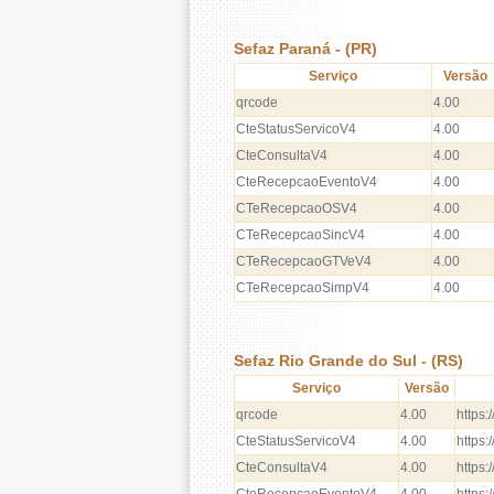
Sefaz Paraná - (PR)
Serviço
Versão
qrcode
4.00
CteStatusServicoV4
4.00
CteConsultaV4
4.00
CteRecepcaoEventoV4
4.00
CTeRecepcaoOSV4
4.00
CTeRecepcaoSincV4
4.00
CTeRecepcaoGTVeV4
4.00
CTeRecepcaoSimpV4
4.00
Sefaz Rio Grande do Sul - (RS)
Serviço
Versão
qrcode
4.00
https:
CteStatusServicoV4
4.00
https:
CteConsultaV4
4.00
https