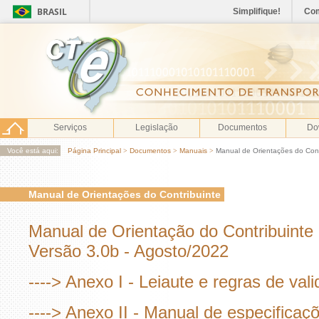
BRASIL
Simplifique!
Co
Serviços
Legislação
Documentos
Do
Você está aqui:
Página Principal
>
Documentos
>
Manuais
>
Manual de Orientações do Cont
Manual de Orientações do Contribuinte
Manual de Orientação do Contribuinte 
Versão 3.0b - Agosto/2022
----> Anexo I - Leiaute e regras de val
----> Anexo II - Manual de especific