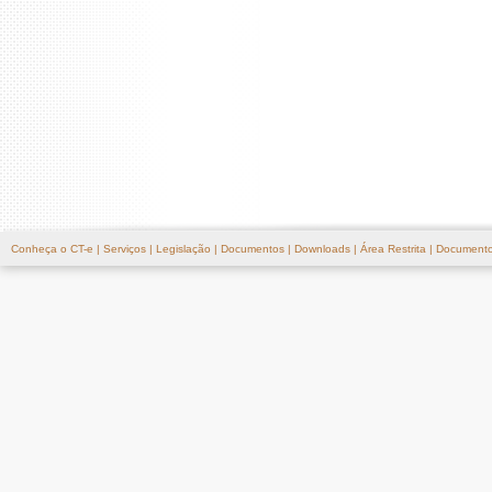
Conheça o CT-e
|
Serviços
|
Legislação
|
Documentos
|
Downloads
|
Área Restrita
|
Documento