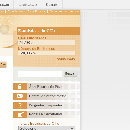
mação
Legislação
Canais
|
|
|
os
Downloads
Área Restrita
Documentos e outros
Estatísticas do CT-e
CT-e Autorizados
24,798 bilhões
Número de Emissores
120,835 mil
... saiba mais
Área Restrita do Fisco
Central de Atendimento
Perguntas Frequentes
Portais e Secretarias
Portais Estaduais do CT-e