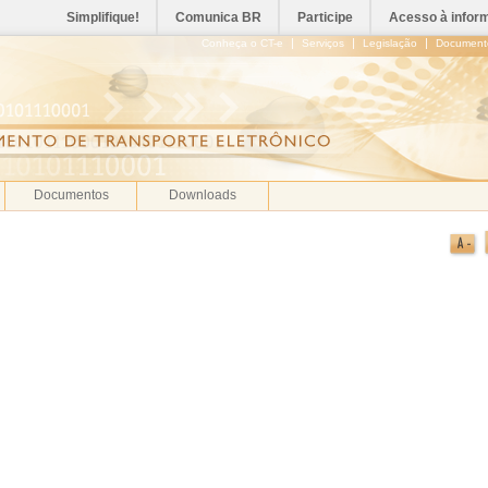
Simplifique!
Comunica BR
Participe
Acesso à infor
|
|
|
Conheça o CT-e
Serviços
Legislação
Document
Documentos
Downloads