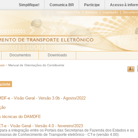
Simplifique!
Comunica BR
Participe
Acesso à infor
|
|
|
Conheça o CT-e
Serviços
Legislação
Document
Documentos
Downloads
ais
>
Manual de Orientações do Contribuinte
uinte
MDF-e - Visão Geral - Versão 3.0b - Agosto/2022
ação
ões técnicas do DAMDFE
T-e - Visão Geral - Versão 4.0 - fevereiro/2023
s para a integração entre os Portais das Secretarias de Fazenda dos Estados e os
soras de Conhecimento de Transporte eletrônico - CT-e (versão 4.00).