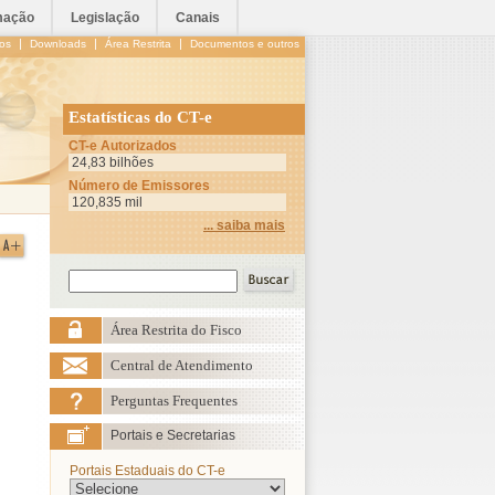
mação
Legislação
Canais
|
|
|
os
Downloads
Área Restrita
Documentos e outros
Estatísticas do CT-e
CT-e Autorizados
24,83 bilhões
Número de Emissores
120,835 mil
... saiba mais
Área Restrita do Fisco
Central de Atendimento
Perguntas Frequentes
Portais e Secretarias
Portais Estaduais do CT-e