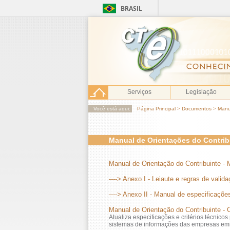
BRASIL
Serviços
Legislação
Você está aqui:
Página Principal
>
Documentos
>
Manu
Manual de Orientações do Contrib
Manual de Orientação do Contribuinte - 
----> Anexo I - Leiaute e regras de valid
----> Anexo II - Manual de especificaç
Manual de Orientação do Contribuinte - C
Atualiza especificações e critérios técnico
sistemas de informações das empresas emis