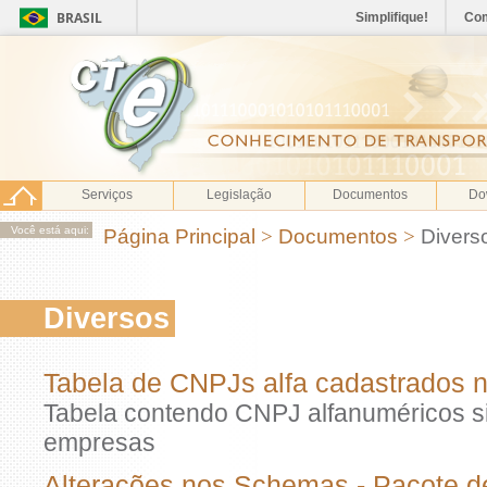
BRASIL
Simplifique!
Co
Serviços
Legislação
Documentos
Do
Você está aqui:
Página Principal
>
Documentos
>
Divers
Diversos
Tabela de CNPJs alfa cadastrados
Tabela contendo CNPJ alfanuméricos s
empresas
Alterações nos Schemas - Pacote d