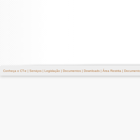
Conheça o CT-e
|
Serviços
|
Legislação
|
Documentos
|
Downloads
|
Área Restrita
|
Documento