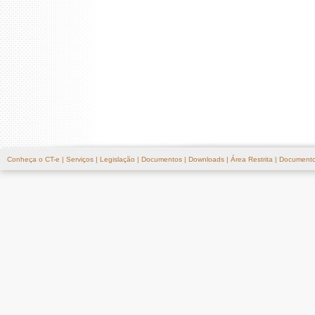
Conheça o CT-e
|
Serviços
|
Legislação
|
Documentos
|
Downloads
|
Área Restrita
|
Documento