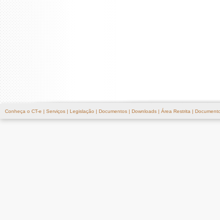
Conheça o CT-e
|
Serviços
|
Legislação
|
Documentos
|
Downloads
|
Área Restrita
|
Documento