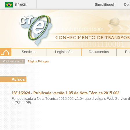
BRASIL
Simplifique!
Co
Serviços
Legislação
Documentos
Do
Você está aqui:
Página Principal
Avisos
13/11/2024 - Publicada versão 1.05 da Nota Técnica 2015.002
Foi publicada a Nota Técnica 2015.002 v.1.04 que divulga o Web Service de
e (PJ ou PF).