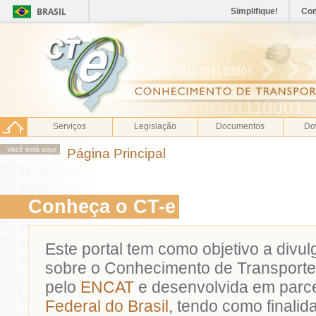
BRASIL
Simplifique!
Co
Serviços
Legislação
Documentos
Do
Você está aqui:
Página Principal
Conheça o CT-e
Este portal tem como objetivo a divu
sobre o Conhecimento de Transporte
pelo
ENCAT
e desenvolvida em parc
Federal do Brasil
, tendo como finalid