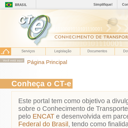
BRASIL
Simplifique!
Co
Serviços
Legislação
Documentos
Do
Você está aqui:
Página Principal
Conheça o CT-e
Este portal tem como objetivo a divu
sobre o Conhecimento de Transporte
pelo
ENCAT
e desenvolvida em parc
Federal do Brasil
, tendo como finalid