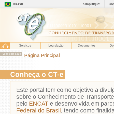
BRASIL
Simplifique!
Co
Serviços
Legislação
Documentos
Do
Você está aqui:
Página Principal
Conheça o CT-e
Este portal tem como objetivo a divu
sobre o Conhecimento de Transporte
pelo
ENCAT
e desenvolvida em parc
Federal do Brasil
, tendo como finalid